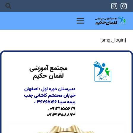
[smgt_login]
مجتمع آموزشی
لقمان حکیم
دبیرستان دوره اول :اصفهان
خیابان محتشم کاشانی جنب
بیمه سینا
۳۶۲۶۵۱۶۶ ،
09131155629 ,
09131358893