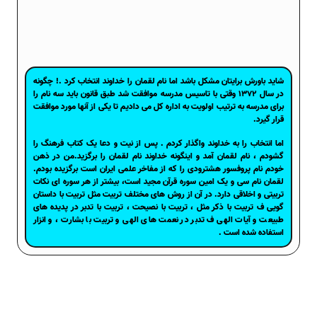
شاید باورش برایتان مشکل باشد اما نام لقمان را خداوند انتخاب کرد .! چگونه
در سال 1372 وقتی با تاسیس مدرسه موافقت شد طبق قانون باید سه نام را
برای مدرسه به ترتیب اولویت به اداره کل می دادیم تا یکی از آنها مورد موافقت
قرار گیرد.
اما انتخاب را به خداوند واگذار کردم . پس از نیت و دعا یک کتاب فرهنگ را
گشودم ، نام لقمان آمد و اینگونه خداوند نام لقمان را برگزید.من در ذهن
خودم نام پروفسور هشترودی را که از مفاخر علمی ایران است برگزیده بودم.
لقمان نام سی و یک امین سوره قرآن مجید است، بیشتر از هر سوره ای نکات
تربیتی و اخلاقی دارد. در آن از روش های مختلف تربیت مثل تربیت با داستان
گویی ف تربیت با ذکر مثل ، تربیت با نصیحت ، تربیت با تدبر در پدیده های
طبیعت و آیات الهی ف تدبر در نعمت های الهی و تربیت با بشارت ، و انزار
استفاده شده است .