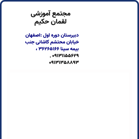
مجتمع آموزشی
لقمان حکیم
دبیرستان دوره اول :اصفهان
خیابان محتشم کاشانی جنب
بیمه سینا
۳۶۲۶۵۱۶۶ ،
09131155629 ,
09131358893