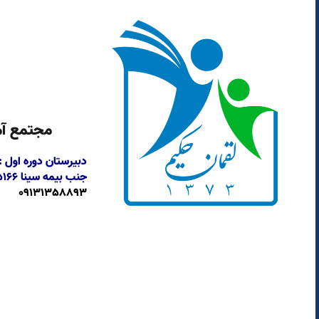
مجتمع آم
دبیرستان دوره اول 
جنب بیمه سینا
۶۶ ،
09131358893