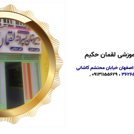
وزشی لقمان حکیم
:اصفهان خیابان محتشم کاشانی
09131155629 ,
۳۶۲۶۵۱