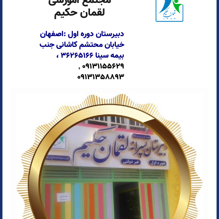
مجتمع آموزشی
لقمان حکیم
دبیرستان دوره اول :اصفهان
خیابان محتشم کاشانی جنب
بیمه سینا
۳۶۲۶۵۱۶۶ ،
09131155629 ,
09131358893