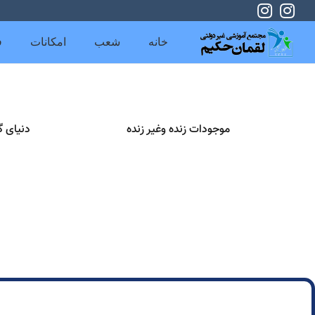
خانه
شعب
امکانات
ف
موجودات زنده وغیر زنده
دنیای گ