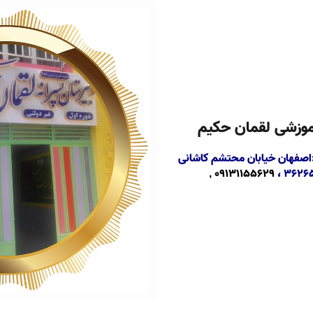
وزشی لقمان حکیم
:اصفهان خیابان محتشم کاشانی
09131155629 ,
۳۶۲۶۵۱