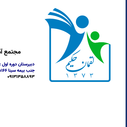
مجتمع آم
دبیرستان دوره اول 
جنب بیمه سینا
۶۶ ،
09131358893