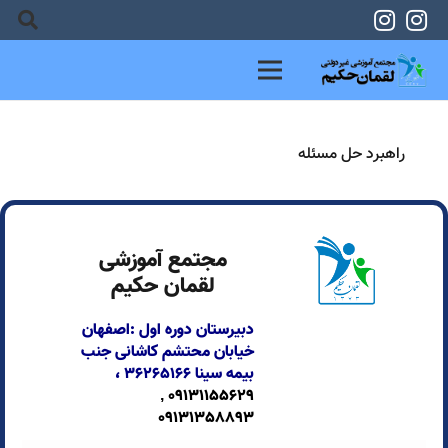
راهبرد حل مسئله
مجتمع آموزشی
لقمان حکیم
دبیرستان دوره اول :اصفهان
خیابان محتشم کاشانی جنب
بیمه سینا
۳۶۲۶۵۱۶۶ ،
09131155629 ,
09131358893