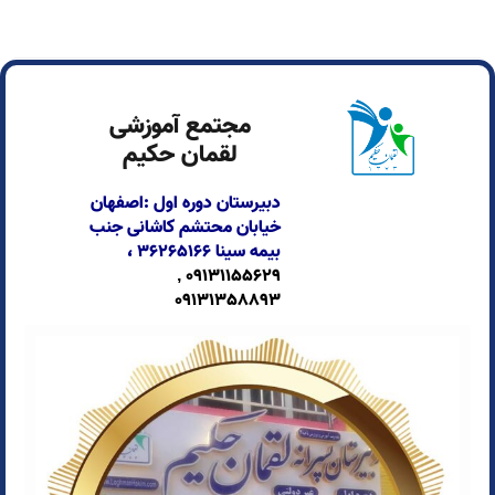
مجتمع آموزشی
لقمان حکیم
دبیرستان دوره اول :اصفهان
خیابان محتشم کاشانی جنب
بیمه سینا
۳۶۲۶۵۱۶۶ ،
09131155629 ,
09131358893