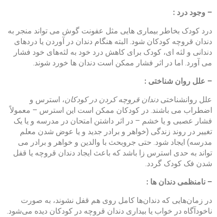
– وجود درد :
درد کودک بخاطر بیماری هایی مثل عفونت گوش می تواند منجر به
دندان قروچه کودکان شود. البته هنگام دندان در آوردن یا دردهای
دندانی و لثه ای، کودک برای کاهش درد خود به لثه‌های خود فشار
می آورد. اما در اثر فشار ممکن است دندان ها خورد شوند.
– علل روان شناختی :
علل روانشناختی
دندان قروچه کردن در کودکان
، استرس و
اضطراب می باشند. در کودکان ممکن است این استرس – معمولاً
فشار عصبی و یا خشم – در اثر داشتن امتحان در مدرسه و یا یک
تغییر در روند زندگی (خواهر و برادر جدید و یا عوض شدن معلم
مدرسه) ایجاد شود. حتی جروبحث با والدین و خواهر و برادر می
تواند به حدی استرس زا باشد که باعث ایجاد دندان‌ قروچه ‌یا قفل
شدن فک کودک گردد.
– نامنظمی دندان ها :
در زمان‌هایی که دندان‌ها کامل روی هم قفل نشوند، به صورت
ناخودآگاه در خواب یا بیداری دندان قروچه در کودکان دیده می‌شود.